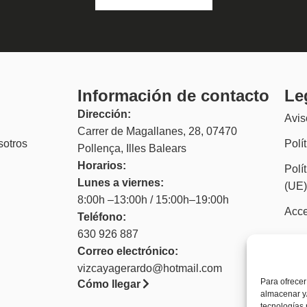
Información de contacto
Le
Dirección:
Avis
Carrer de Magallanes, 28, 07470
sotros
Polí
Pollença, Illes Balears
Horarios:
Polí
Lunes a viernes:
(UE
8:00h –13:00h / 15:00h–19:00h
Acce
Teléfono:
630 926 887
Correo electrónico:
vizcayagerardo@hotmail.com
Para ofrecer
Cómo llegar
almacenar y/
tecnologías