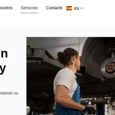
osotros
Servicios
Contacto
ES
en
 y
petando su